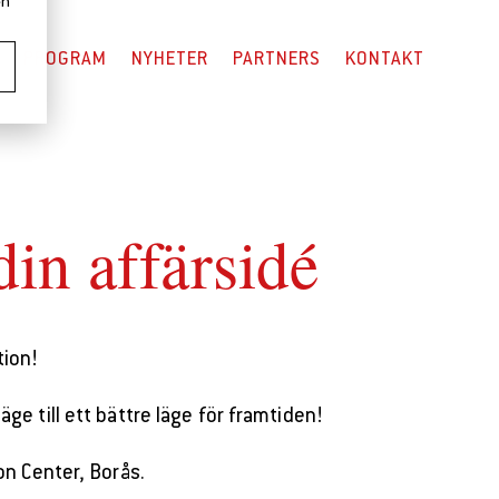
en
PROGRAM
NYHETER
PARTNERS
KONTAKT
in affärsidé
tion!
e till ett bättre läge för framtiden!
n Center, Borås.