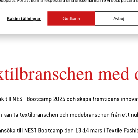
ebbplats. För att kunna respektera dina önskemål måste vi dock placera 
.
OM NEST
Kakinställningar
Godkänn
Avböj
xtilbranschen med d
k till NEST Bootcamp 2025 och skapa framtidens innova
m kan ta textilbranschen och modebranschen från ett nuläg
nsöka till NEST Bootcamp den 13-14 mars i Textile Fashio