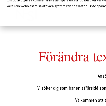
Om du avböjer så kommer vi inte att spåra dig när du besöker vår w
kaka i din webbläsare så att våra system kan se till att du inte spåras
Förändra te
Ansö
Vi söker dig som har en affärsidé so
Välkommen att a