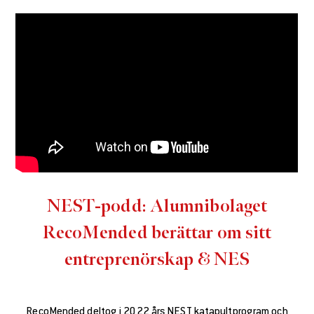
NEST-podd: Alumnibolaget
RecoMended berättar om sitt
entreprenörskap & NES
RecoMended deltog i 2022 års NEST katapultprogram och