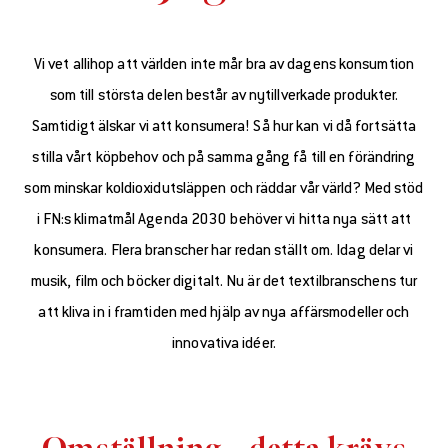
Vi vet allihop att världen inte mår bra av dagens konsumtion
som till största delen består av nytillverkade produkter.
Samtidigt älskar vi att konsumera! Så hur kan vi då fortsätta
stilla vårt köpbehov och på samma gång få till en förändring
som minskar koldioxidutsläppen och räddar vår värld? Med stöd
i FN:s klimatmål Agenda 2030 behöver vi hitta nya sätt att
konsumera. Flera branscher har redan ställt om. Idag delar vi
musik, film och böcker digitalt. Nu är det textilbranschens tur
att kliva in i framtiden med hjälp av nya affärsmodeller och
innovativa idéer.