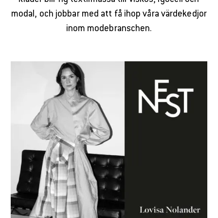
kläder blir ny textilmassa till viskos, lyocell och
modal, och jobbar med att få ihop våra värdekedjor
inom modebranschen.