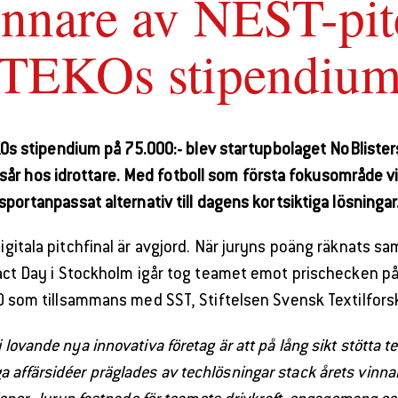
innare av NEST-pit
TEKOs stipendiu
Os stipendium på 75.000:- blev startupbolaget NoBliste
r hos idrottare. Med fotboll som första fokusområde vil
sportanpassat alternativ till dagens kortsiktiga lösningar
itala pitchfinal är avgjord. När juryns poäng räknats sa
ct Day i Stockholm igår tog teamet emot prischecken på 7
 som tillsammans med SST, Stiftelsen Svensk Textilforsk
 lovande nya innovativa företag är att på lång sikt stötta t
ga affärsidéer präglades av techlösningar stack årets vinn