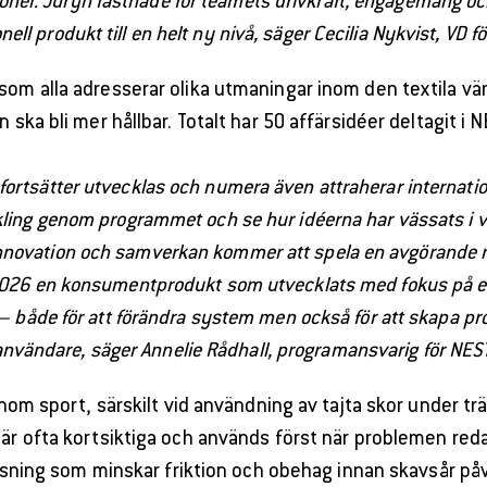
oner. Juryn fastnade för teamets drivkraft, engagemang o
onell produkt till en helt ny nivå, säger Cecilia Nykvist, VD f
r som alla adresserar olika utmaningar inom den textila v
 ska bli mer hållbar. Totalt har 50 affärsidéer deltagit i 
fortsätter utvecklas och numera även attraherar internatione
kling genom programmet och se hur idéerna har vässats i vår
t innovation och samverkan kommer att spela en avgörande ro
026 en konsumentprodukt som utvecklats med fokus på ett 
r – både för att förändra system men också för att skapa p
användare, säger Annelie Rådhall, programansvarig för NEST
nom sport, särskilt vid användning av tajta skor under tr
, är ofta kortsiktiga och används först när problemen re
sning som minskar friktion och obehag innan skavsår påv