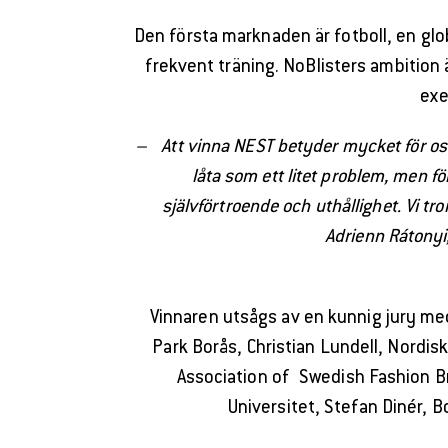
Den första marknaden är fotboll, en globa
frekvent träning. NoBlisters ambition
exe
– Att vinna NEST betyder mycket för oss 
låta som ett litet problem, men fö
självförtroende och uthållighet. Vi tr
Adrienn Rátonyi
Vinnaren utsågs av en kunnig jury med
Park Borås, Christian Lundell, Nordis
Association of Swedish Fashion B
Universitet, Stefan Dinér, 