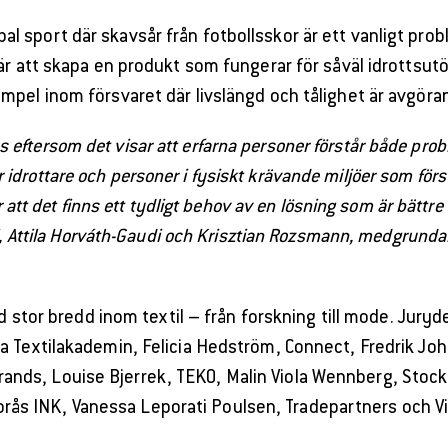
l sport där skavsår från fotbollsskor är ett vanligt probl
 är att skapa en produkt som fungerar för såväl idrottsu
mpel inom försvaret där livslängd och tålighet är avgöra
eftersom det visar att erfarna personer förstår både prob
r idrottare och personer i fysiskt krävande miljöer som för
or att det finns ett tydligt behov av en lösning som är bätt
, Attila Horváth-Gaudi och Krisztian Rozsmann, medgrundare 
 stor bredd inom textil – från forskning till mode. Juryd
ka Textilakademin, Felicia Hedström, Connect, Fredrik Joh
rands, Louise Bjerrek, TEKO, Malin Viola Wennberg, Sto
Borås INK, Vanessa Leporati Poulsen, Tradepartners och Vi