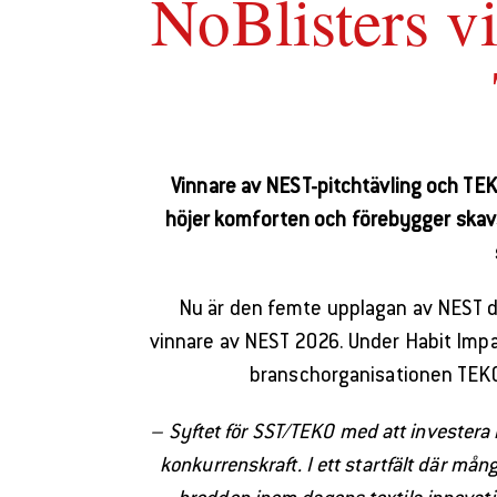
NoBlisters v
Vinnare av NEST-pitchtävling och TEK
höjer komforten och förebygger skavså
Nu är den femte upplagan av NEST dig
vinnare av NEST 2026. Under Habit Impa
branschorganisationen TEKO
– Syftet för SST/TEKO med att investera i
konkurrenskraft. I ett startfält där mån