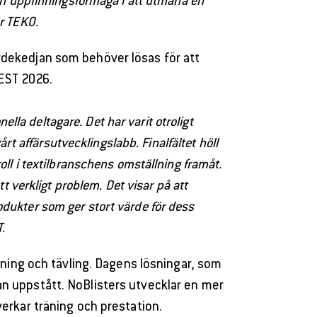
ch uppfinningsförmåga i att utmana en
ör TEKO.
ärdekedjan som behöver lösas för att
NEST 2026.
lla deltagare. Det har varit otroligt
t affärsutvecklingslabb. Finalfältet höll
ll i textilbranschens omställning framåt.
verkligt problem. Det visar på att
rodukter som ger stort värde för dess
.
äning och tävling. Dagens lösningar, som
dan uppstått. NoBlisters utvecklar en mer
erkar träning och prestation.