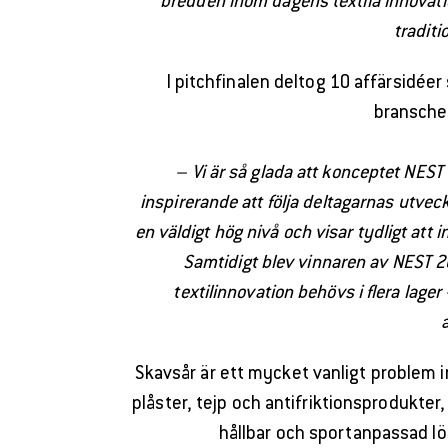
bredden inom dagens textila innovati
traditi
I pitchfinalen deltog 10 affärsidée
branschen
– Vi är så glada att konceptet NEST 
inspirerande att följa deltagarnas utvec
en väldigt hög nivå och visar tydligt at
Samtidigt blev vinnaren av NEST 2
textilinnovation behövs i flera lage
Skavsår är ett mycket vanligt problem i
plåster, tejp och antifriktionsprodukter
hållbar och sportanpassad lö