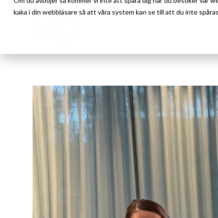
Om du avböjer så kommer vi inte att spåra dig när du besöker vår w
kaka i din webbläsare så att våra system kan se till att du inte spåras